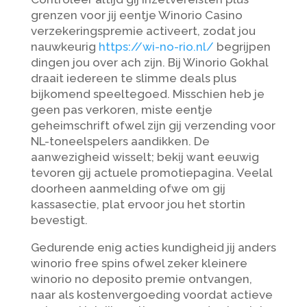
grenzen voor jij eentje Winorio Casino
verzekeringspremie activeert, zodat jou
nauwkeurig
https://wi-no-rio.nl/
begrijpen
dingen jou over ach zijn. Bij Winorio Gokhal
draait iedereen te slimme deals plus
bijkomend speeltegoed. Misschien heb je
geen pas verkoren, miste eentje
geheimschrift ofwel zijn gij verzending voor
NL-toneelspelers aandikken.
De
aanwezigheid wisselt; bekij want eeuwig
tevoren gij actuele promotiepagina. Veelal
doorheen aanmelding ofwe om gij
kassasectie, plat ervoor jou het stortin
bevestigt.
Gedurende enig acties kundigheid jij anders
winorio free spins ofwel zeker kleinere
winorio no deposito premie ontvangen,
naar als kostenvergoeding voordat actieve