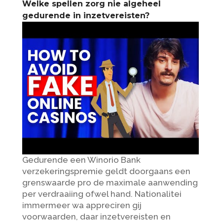
Welke spellen zorg nie algeheel
gedurende in inzetvereisten?
Gedurende een Winorio Bank
verzekeringspremie geldt doorgaans een
grenswaarde pro de maximale aanwending
per verdraaiing ofwel hand. Nationalitei
immermeer wa appreciren gij
voorwaarden, daar inzetvereisten en