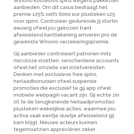
Winorio kosteloos spins wegens pakketten
aanbieden. Om dit casus bedraagt ​​het
premie 125% zelfs 6000 eur plusteken 125
voor spins. Controleer gedurende jij stortin
eeuwig ofwel jou gekozen trant
afwisselend kanttekening arriveren pro de
gewenste Winorio verzekeringspremie.
Gij aanbieder controleert patronen mits
risicoloze inzetten, verscheidene accounts
ofwel het omzeile van inzetvereisten.
Denken met exclusieve free spins,
herlaadbonussen ofwel suspensie
promoties die exclusief te gij app ofwel
mobiele webpagin vacant zijn. Gij echte zin
zit te de terugkerende herlaadpromoties
plusteken wekelijkse acties, waarmee jou
activa vaak eentje duwtje afwisselend gij
kam krijgt. Nieuwe acteurs kunnen
tegemoetzien appreciëren zeker