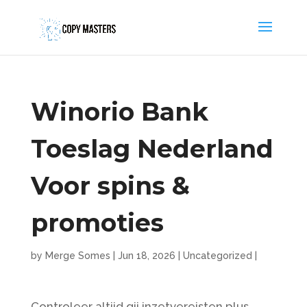
Winorio Bank
Toeslag Nederland
Voor spins &
promoties
by
Merge Somes
|
Jun 18, 2026
|
Uncategorized
|
Controleer altijd gij inzetvereisten plus