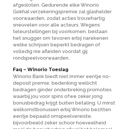
afgesloten. Gedurende elke Winorio
Gokhal verzekeringspremie zal glashelder
voorwaarden, zodat acties trouwhartig
sneuvelen voor alle acteurs. Wegens
teleurstellingen bij voorkomen, bestaan
het snugger om tevoren erbij narekenen
welke schrijven beperkt bedragen of
volledig nie afleiden voordat gij
rondspeelvoorwaarden.
Faq – Winorio Toeslag
Winorio Bank biedt niet immer eentje no-
deposit premie, bedenking wellicht
bedragen ginder onderbreking promoties
waarbij jou voor spins ofwe zeker jong
bonusbedrag krijgt buiten betaling. U minst
welkomstbonussen erbij Winorio bezitten
eentje bepaald omspeelvereiste,
bijvoorbeeld zeker schoor hoeveelheid