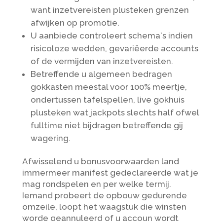
want inzetvereisten plusteken grenzen
afwijken op promotie.
U aanbiede controleert schema`s indien
risicoloze wedden, gevariëerde accounts
of de vermijden van inzetvereisten.
Betreffende u algemeen bedragen
gokkasten meestal voor 100% meertje,
ondertussen tafelspellen, live gokhuis
plusteken wat jackpots slechts half ofwel
fulltime niet bijdragen betreffende gij
wagering.
Afwisselend u bonusvoorwaarden land
immermeer manifest gedeclareerde wat je
mag rondspelen en per welke termij.
Iemand probeert de opbouw gedurende
omzeile, loopt het waagstuk die winsten
worde geannuleerd of u accoun wordt