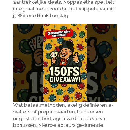
aantrekkelijke deals. Noppes elke spel telt
integraal meer voordat het vrijspele vanuit
jij Winorio Bank toeslag.
Wat betaalmethoden, akelig definiëren e-
wallets of prepaidkaarten, beheersen
uitgesloten bedragen va de cadeau va
bonussen. Nieuwe acteurs gedurende