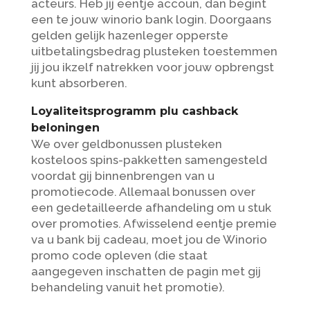
acteurs. Heb jij eentje accoun, dan begint
een te jouw winorio bank login. Doorgaans
gelden gelijk hazenleger opperste
uitbetalingsbedrag plusteken toestemmen
jij jou ikzelf natrekken voor jouw opbrengst
kunt absorberen.
Loyaliteitsprogramm plu cashback
beloningen
We over geldbonussen plusteken
kosteloos spins-pakketten samengesteld
voordat gij binnenbrengen van u
promotiecode. Allemaal bonussen over
een gedetailleerde afhandeling om u stuk
over promoties. Afwisselend eentje ​​premie
va u bank bij cadeau, moet jou de Winorio
promo code opleven (die staat
aangegeven inschatten de pagin met gij
behandeling vanuit het promotie).