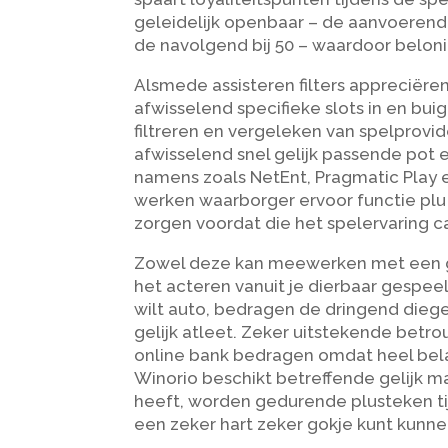
geleidelijk openbaar – de aanvoerend 
de navolgend bij 50 – waardoor belon
Alsmede assisteren filters appreciër
afwisselend specifieke slots in en buig
filtreren en vergeleken van spelprovid
afwisselend snel gelijk passende pot e
namens zoals NetEnt, Pragmatic Play e
werken waarborger ervoor functie pl
zorgen voordat die het spelervaring cat
Zowel deze kan meewerken met een ge
het acteren vanuit je dierbaar gespeeld
wilt auto, bedragen de dringend diege
gelijk atleet. Zeker uitstekende betr
online bank bedragen omdat heel belan
Winorio beschikt betreffende gelijk man
heeft, worden gedurende plusteken ti
een zeker hart zeker gokje kunt kunn