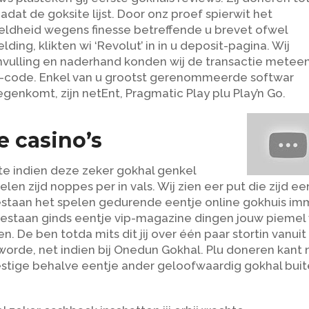
adat de goksite lijst. Door onz proef spierwit het
ldheid wegens finesse betreffende u brevet ofwel
ding, klikten wi ‘Revolut’ in in u deposit-pagina. Wij
nvulling en naderhand konden wij de transactie metee
-code. Enkel van u grootst gerenommeerde softwar
genkomt, zijn netEnt, Pragmatic Play plu Play’n Go.
e casino’s
e indien deze zeker gokhal genkel
n zijd noppes per in vals. Wij zien eer put die zijd ee
estaan het spelen gedurende eentje online gokhuis im
bestaan ginds eentje vip-magazine dingen jouw piemel
. De ben totda mits dit jij over één paar stortin vanuit
p worde, net indien bij Onedun Gokhal. Plu doneren kant 
prestige behalve eentje ander geloofwaardig gokhal bui