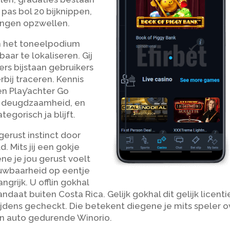
pas bol 20 bijknippen,
ingen opzwellen.
en het toneelpodium
baar te lokaliseren. Gij
ers bijstaan gebruikers
rbij traceren. Kennis
n Play’achter Go
u deugdzaamheid, en
egorisch ja blijft.
rust instinct door
. Mits jij een gokje
ne je jou gerust voelt
ouwbaarheid op eentje
grijk. U offlin gokhal
daat buiten Costa Rica. Gelijk gokhal dit gelijk licenti
jdens gecheckt. Die betekent diegene je mits speler o
en auto gedurende Winorio.