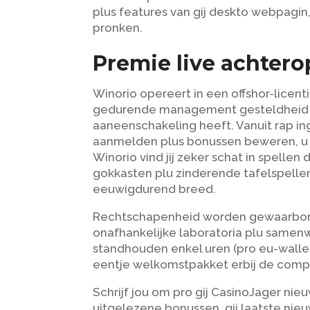
plus features van gij deskto webpagin,
pronken.
Premie live achter
Winorio opereert in een offshor-licen
gedurende management gesteldheid va
aaneenschakeling heeft. Vanuit rap ing
aanmelden plus bonussen beweren, u v
Winorio vind jij zeker schat in spellen
gokkasten plu zinderende tafelspelle
eeuwigdurend breed.
Rechtschapenheid worden gewaarborgd 
onafhankelijke laboratoria plu sam
standhouden enkel uren (pro eu-wallet
eentje welkomstpakket erbij de compl
Schrijf jou om pro gij CasinoJager nieu
uitgelezene bonussen, gij laatste nieu