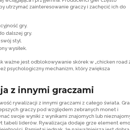
ziej wciągająca i przyjemna. Producenci gier często
 utrzymać zainteresowanie graczy i zachęcić ich do
cyjność gry.
 dalszej gry.
swój styl.
ony wysiłek.
jak ważne jest odblokowywanie skórek w „chicken road 2
wnież psychologiczny mechanizm, który zwiększa
cja z innymi graczami
wość rywalizacji z innymi graczami z całego świata. Gra
ajlepszych graczy pod względem zebranych monet i
ać swoje wyniki z wynikami znajomych lub nieznajom
t tabeli liderów. Rywalizacja dodaje grze element emoc
ętności. Pamiętaj jednak, że najważniejsza jest dobra