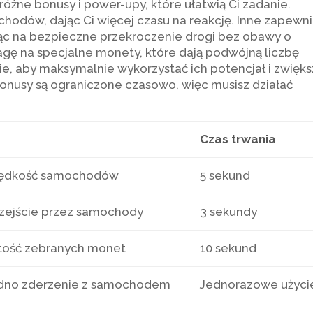
óżne bonusy i power-upy, które ułatwią Ci zadanie.
chodów, dając Ci więcej czasu na reakcję. Inne zapewni
ąc na bezpieczne przekroczenie drogi bez obawy o
gę na specjalne monety, które dają podwójną liczbę
e, aby maksymalnie wykorzystać ich potencjał i zwięks
bonusy są ograniczone czasowo, więc musisz działać
Czas trwania
rędkość samochodów
5 sekund
zejście przez samochody
3 sekundy
tość zebranych monet
10 sekund
edno zderzenie z samochodem
Jednorazowe użyci