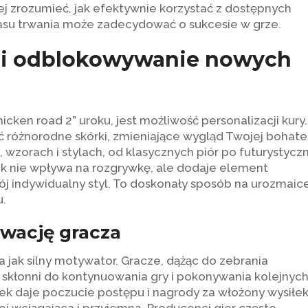
ej zrozumieć, jak efektywnie korzystać z dostępnych
zasu trwania może zadecydować o sukcesie w grze.
y i odblokowywanie nowych
cken road 2” uroku, jest możliwość personalizacji kury.
różnorodne skórki, zmieniające wygląd Twojej bohater
 wzorach i stylach, od klasycznych piór po futurystycz
k nie wpływa na rozgrywkę, ale dodaje element
ój indywidualny styl. To doskonały sposób na urozmaic
u.
wację gracza
jak silny motywator. Gracze, dążąc do zebrania
j skłonni do kontynuowania gry i pokonywania kolejnyc
 daje poczucie postępu i nagrody za włożony wysiłek