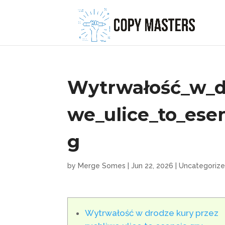
Wytrwałość_w_dr
we_ulice_to_ese
g
by
Merge Somes
|
Jun 22, 2026
|
Uncategoriz
Wytrwałość w drodze kury przez