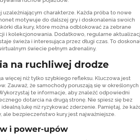
ewidywania ruchów pojazdów.
jej uzależniającym charakterze. Każda próba to nowe
 monet motywuje do dalszej gry i doskonalenia swoich
skórki dla kury, które można odblokować za zebrane
i i kolekcjonowania. Dodatkowo, regularne aktualizacj
aje świeża i interesująca przez długi czas. To doskona
wirtualnym świecie pełnym adrenaliny.
ia na ruchliwej drodze
 więcej niż tylko szybkiego refleksu. Kluczowa jest
. Zauważ, że samochody poruszają się w określonych
 Wykorzystaj te informacje, aby znaleźć odpowiedni
cznego dotarcia na drugą stronę. Nie spiesz się bez
idealną lukę niż ryzykować zderzenie. Pamiętaj, że każ
ale bezpieczeństwo kury jest najważniejsze.
w i power-upów