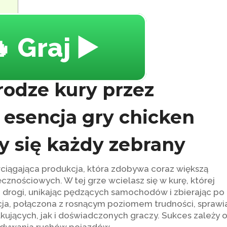
 Graj ▶️
odze kury przez
o esencja gry chicken
zy się każdy zebrany
wciągająca produkcja, która zdobywa coraz większą
cznościowych. W tej grze wcielasz się w kurę, której
j drogi, unikając pędzących samochodów i zbierając po
ja, połączona z rosnącym poziomem trudności, sprawi
tkujących, jak i doświadczonych graczy. Sukces zależy 