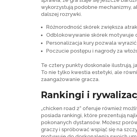
sprawia, że gra staje się jeszcze bard
wykorzystują podobne mechanizmy, aby
dalszej rozrywki.
Różnorodność skórek zwiększa atrak
Odblokowywanie skórek motywuje do
Personalizacja kury pozwala wyrazić 
Poczucie postępu i nagrody za włoż
Te cztery punkty doskonale ilustrują, 
To nie tylko kwestia estetyki, ale ró
zaangażowanie gracza.
Rankingi i rywaliza
„chicken road 2” oferuje również możli
posiada rankingi, które prezentują n
pokonanych dystansów. Możesz porówn
graczy i spróbować wspiąć się na szczy
motywuje do doskonalenia swoich umiej