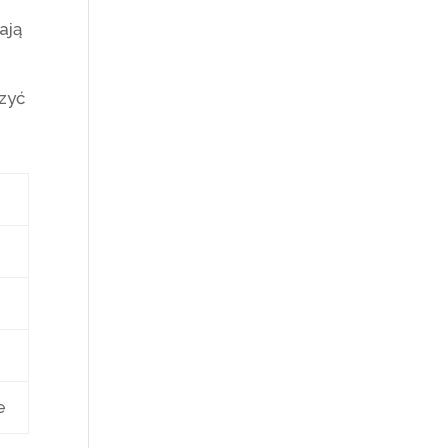
ają
zyć
e