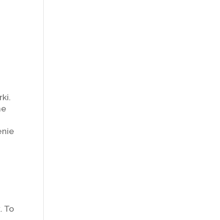
ki.
ne
enie
h
. To