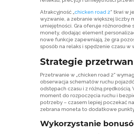
refleksu, precyzji i umiejętności prz
Atrakcyjność „
chicken road 2
” tkwi w 
wyzwanie, a zebranie większej liczby
umiejętności. Gra oferuje różnorodne 
monety, dodając element personalizacj
nowe funkcje zapewniają, że gra pozost
sposób na relaks i spędzenie czasu w 
Strategie przetrwan
Przetrwanie w „chicken road 2” wymaga
obserwacja schematów ruchu pojazdów
odstępach czasu i z różną prędkością.
moment do rozpoczęcia ruchu i bezpie
potrzeby – czasem lepiej poczekać na 
zebrana moneta to dodatkowe punkty, 
Wykorzystanie bonusó