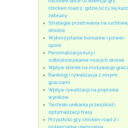
ruchliwe ulice to esencja gry
chicken road 2, gdzie liczy się każ
zebrany
Strategie przetrwania na ruchliwe
drodze
Wykorzystanie bonusów i power-
upów
Personalizacja kury i
odblokowywanie nowych skórek
Wpływ skórek na motywację grac
Rankingi i rywalizacja z innymi
graczami
Wpływ rywalizacji na poprawę
wyników
Techniki unikania przeszkód i
optymalizacji trasy
Przyszłość gry chicken road 2 i
potencjalne ulepszenia