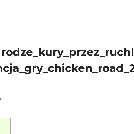
odze_kury_przez_ruchl
ncja_gry_chicken_road_
ed
|