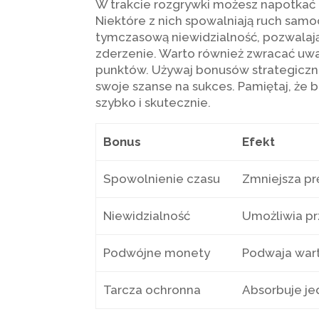
W trakcie rozgrywki możesz napotkać r
Niektóre z nich spowalniają ruch samo
tymczasową niewidzialność, pozwalaj
zderzenie. Warto również zwracać uwa
punktów. Używaj bonusów strategiczni
swoje szanse na sukces. Pamiętaj, że 
szybko i skutecznie.
Bonus
Efekt
Spowolnienie czasu
Zmniejsza p
Niewidzialność
Umożliwia pr
Podwójne monety
Podwaja war
Tarcza ochronna
Absorbuje j