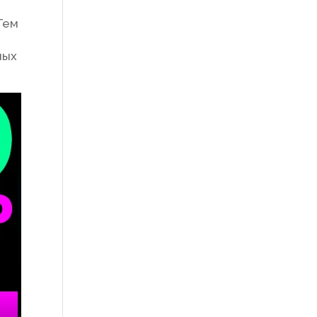
Тем
ных