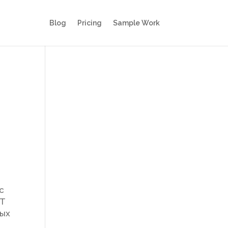
Blog
Pricing
Sample Work
с
ET
ных