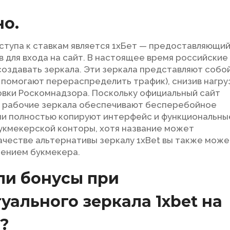
но.
ступа к ставкам является 1хБет — предоставляющи
для входа на сайт. В настоящее время российские
оздавать зеркала. Эти зеркала представляют собо
 помогают перераспределить трафик), снизив нагру
овки Роскомнадзора. Поскольку официальный сайт
, рабочие зеркала обеспечивают бесперебойное
ни полностью копируют интерфейс и функциональны
укмекерской конторы, хотя название может
качестве альтернативы зеркалу 1xBet вы также мож
ением букмекера.
ли бонусы при
уального зеркала 1xbet на
?