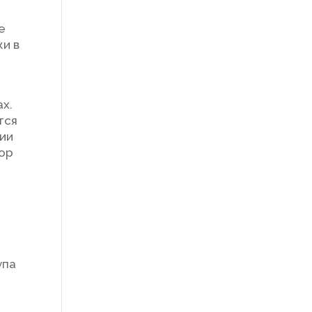
е
жи в
ах.
тся
рии
бор
упа