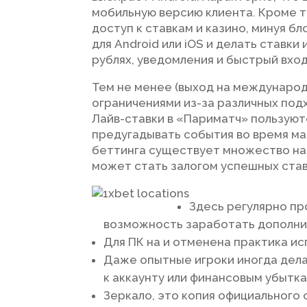
мобильную версию клиента. Кроме 
доступ к ставкам и казино, минуя б
для Android или iOS и делать ставк
рублях, уведомления и быстрый вход
Тем не менее (выход на международ
ограничениями из-за различных подх
Лайв-ставки в «Париматч» пользуют
предугадывать события во время мат
беттинга существует множество на
может стать залогом успешных став
Здесь регулярно пр
возможность заработать дополни
Для ПК на и отменена практика ис
Даже опытные игроки иногда дела
к аккаунту или финансовым убытка
Зеркало, это копия официального 