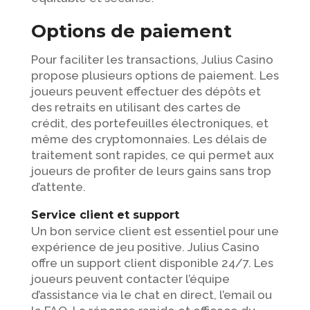
Options de paiement
Pour faciliter les transactions, Julius Casino
propose plusieurs options de paiement. Les
joueurs peuvent effectuer des dépôts et
des retraits en utilisant des cartes de
crédit, des portefeuilles électroniques, et
même des cryptomonnaies. Les délais de
traitement sont rapides, ce qui permet aux
joueurs de profiter de leurs gains sans trop
d’attente.
Service client et support
Un bon service client est essentiel pour une
expérience de jeu positive. Julius Casino
offre un support client disponible 24/7. Les
joueurs peuvent contacter l’équipe
d’assistance via le chat en direct, l’email ou