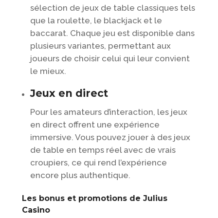
sélection de jeux de table classiques tels
que la roulette, le blackjack et le
baccarat. Chaque jeu est disponible dans
plusieurs variantes, permettant aux
joueurs de choisir celui qui leur convient
le mieux.
Jeux en direct
Pour les amateurs d’interaction, les jeux
en direct offrent une expérience
immersive. Vous pouvez jouer à des jeux
de table en temps réel avec de vrais
croupiers, ce qui rend l’expérience
encore plus authentique.
Les bonus et promotions de Julius
Casino