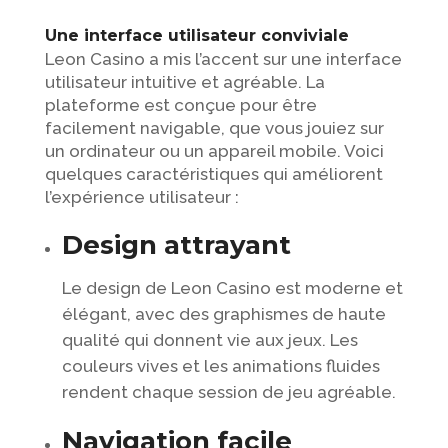
Une interface utilisateur conviviale
Leon Casino a mis l’accent sur une interface
utilisateur intuitive et agréable. La
plateforme est conçue pour être
facilement navigable, que vous jouiez sur
un ordinateur ou un appareil mobile. Voici
quelques caractéristiques qui améliorent
l’expérience utilisateur :
Design attrayant
Le design de Leon Casino est moderne et
élégant, avec des graphismes de haute
qualité qui donnent vie aux jeux. Les
couleurs vives et les animations fluides
rendent chaque session de jeu agréable.
Navigation facile