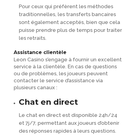
Pour ceux qui préfèrent les méthodes
traditionnelles, les transferts bancaires
sont également acceptés, bien que cela
puisse prendre plus de temps pour traiter
les retraits.
Assistance clientèle
Leon Casino s’engage à fournir un excellent
service à la clientèle. En cas de questions
ou de problèmes, les joueurs peuvent
contacter le service d’assistance via
plusieurs canaux :
Chat en direct
Le chat en direct est disponible 24h/24
et 7j/7, permettant aux joueurs d’obtenir
des réponses rapides à leurs questions.