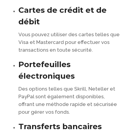
Cartes de crédit et de
débit
Vous pouvez utiliser des cartes telles que
Visa et Mastercard pour effectuer vos
transactions en toute sécurité.
Portefeuilles
électroniques
Des options telles que Skrill, Neteller et
PayPal sont également disponibles,
offrant une méthode rapide et sécurisée
pour gérer vos fonds.
Transferts bancaires