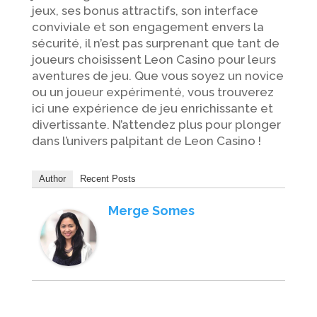
jeux, ses bonus attractifs, son interface
conviviale et son engagement envers la
sécurité, il n’est pas surprenant que tant de
joueurs choisissent Leon Casino pour leurs
aventures de jeu. Que vous soyez un novice
ou un joueur expérimenté, vous trouverez
ici une expérience de jeu enrichissante et
divertissante. N’attendez plus pour plonger
dans l’univers palpitant de Leon Casino !
Author
Recent Posts
Merge Somes