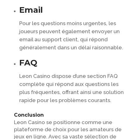
Email
Pour les questions moins urgentes, les
joueurs peuvent également envoyer un
email au support client, qui répond
généralement dans un délai raisonnable.
FAQ
Leon Casino dispose d’une section FAQ
complète qui répond aux questions les
plus fréquentes, offrant ainsi une solution
rapide pour les problèmes courants.
Conclusion
Leon Casino se positionne comme une
plateforme de choix pour les amateurs de
jeux en ligne. Avec sa vaste sélection de