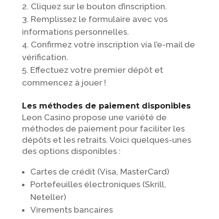
Cliquez sur le bouton d’inscription.
Remplissez le formulaire avec vos
informations personnelles.
Confirmez votre inscription via l’e-mail de
vérification.
Effectuez votre premier dépôt et
commencez à jouer !
Les méthodes de paiement disponibles
Leon Casino propose une variété de
méthodes de paiement pour faciliter les
dépôts et les retraits. Voici quelques-unes
des options disponibles :
Cartes de crédit (Visa, MasterCard)
Portefeuilles électroniques (Skrill,
Neteller)
Virements bancaires