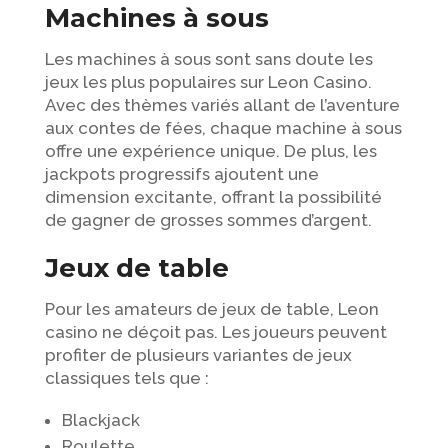
Machines à sous
Les machines à sous sont sans doute les
jeux les plus populaires sur Leon Casino.
Avec des thèmes variés allant de l’aventure
aux contes de fées, chaque machine à sous
offre une expérience unique. De plus, les
jackpots progressifs ajoutent une
dimension excitante, offrant la possibilité
de gagner de grosses sommes d’argent.
Jeux de table
Pour les amateurs de jeux de table, Leon
casino ne déçoit pas. Les joueurs peuvent
profiter de plusieurs variantes de jeux
classiques tels que :
Blackjack
Roulette