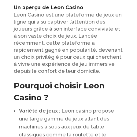
Un aperçu de Leon Casino
Leon Casino est une plateforme de jeux en
ligne qui a su captiver l’attention des
joueurs grâce à son interface conviviale et
à son vaste choix de jeux. Lancée
récemment, cette plateforme a
rapidement gagné en popularité, devenant
un choix privilégié pour ceux qui cherchent
à vivre une expérience de jeu immersive
depuis le confort de leur domicile.
Pourquoi choisir Leon
Casino ?
Variété de jeux :
Leon casino propose
une large gamme de jeux allant des
machines à sous aux jeux de table
classiques comme la roulette et le