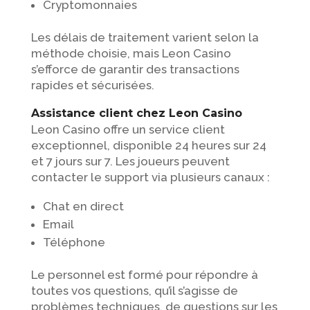
Cryptomonnaies
Les délais de traitement varient selon la
méthode choisie, mais Leon Casino
s’efforce de garantir des transactions
rapides et sécurisées.
Assistance client chez Leon Casino
Leon Casino offre un service client
exceptionnel, disponible 24 heures sur 24
et 7 jours sur 7. Les joueurs peuvent
contacter le support via plusieurs canaux :
Chat en direct
Email
Téléphone
Le personnel est formé pour répondre à
toutes vos questions, qu’il s’agisse de
problèmes techniques, de questions sur les