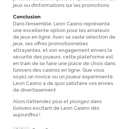
jeux ou d’informations sur les promotions.
Conclusion
Dans l’ensemble, Leon Casino représente
une excellente option pour les amateurs
de jeux en ligne. Avec sa vaste sélection de
jeux, ses offres promotionnelles
attrayantes, et son engagement envers la
sécurité des joueurs, cette plateforme est
en train de se faire une place de choix dans
l’univers des casinos en ligne. Que vous
soyez un novice ou un joueur expérimenté,
Leon Casino a de quoi satisfaire vos envies
de divertissement.
Alors n’attendez plus et plongez dans
l’univers excitant de Leon Casino dès
aujourd’hui !