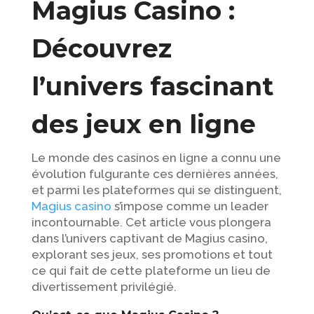
Magius Casino :
Découvrez
l’univers fascinant
des jeux en ligne
Le monde des casinos en ligne a connu une
évolution fulgurante ces dernières années,
et parmi les plateformes qui se distinguent,
Magius casino
s’impose comme un leader
incontournable. Cet article vous plongera
dans l’univers captivant de Magius casino,
explorant ses jeux, ses promotions et tout
ce qui fait de cette plateforme un lieu de
divertissement privilégié.