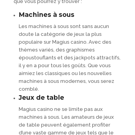
que vous pourrez y trouver :
Machines à sous
Les machines à sous sont sans aucun
doute la catégorie de jeux la plus
populaire sur Magius casino. Avec des
thèmes variés, des graphismes
époustouflants et des jackpots attractifs,
il y en a pour tous les goûts. Que vous
aimiez les classiques ou les nouvelles
machines à sous modernes, vous serez
comblé.
Jeux de table
Magius casino ne se limite pas aux
machines à sous. Les amateurs de jeux
de table peuvent également profiter
d’une vaste gamme de jeux tels que le