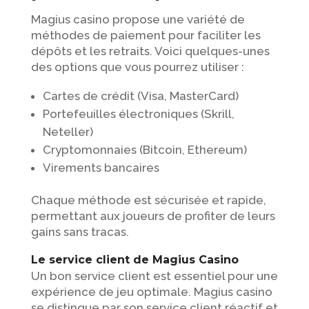
Magius casino propose une variété de
méthodes de paiement pour faciliter les
dépôts et les retraits. Voici quelques-unes
des options que vous pourrez utiliser :
Cartes de crédit (Visa, MasterCard)
Portefeuilles électroniques (Skrill,
Neteller)
Cryptomonnaies (Bitcoin, Ethereum)
Virements bancaires
Chaque méthode est sécurisée et rapide,
permettant aux joueurs de profiter de leurs
gains sans tracas.
Le service client de Magius Casino
Un bon service client est essentiel pour une
expérience de jeu optimale. Magius casino
se distingue par son service client réactif et