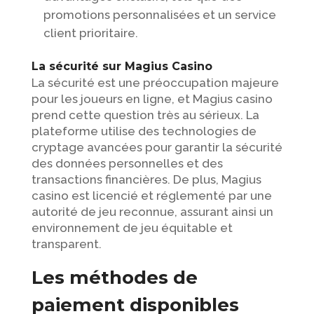
promotions personnalisées et un service
client prioritaire.
La sécurité sur Magius Casino
La sécurité est une préoccupation majeure
pour les joueurs en ligne, et Magius casino
prend cette question très au sérieux. La
plateforme utilise des technologies de
cryptage avancées pour garantir la sécurité
des données personnelles et des
transactions financières. De plus, Magius
casino est licencié et réglementé par une
autorité de jeu reconnue, assurant ainsi un
environnement de jeu équitable et
transparent.
Les méthodes de
paiement disponibles