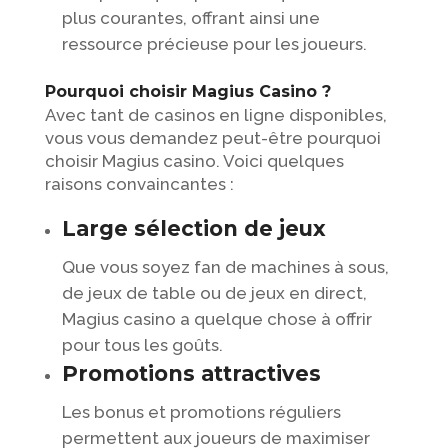
plus courantes, offrant ainsi une
ressource précieuse pour les joueurs.
Pourquoi choisir Magius Casino ?
Avec tant de casinos en ligne disponibles,
vous vous demandez peut-être pourquoi
choisir Magius casino. Voici quelques
raisons convaincantes :
Large sélection de jeux
Que vous soyez fan de machines à sous,
de jeux de table ou de jeux en direct,
Magius casino a quelque chose à offrir
pour tous les goûts.
Promotions attractives
Les bonus et promotions réguliers
permettent aux joueurs de maximiser