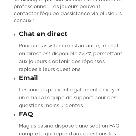
professionnel. Les joueurs peuvent
contacter l’équipe d’assistance via plusieurs
canaux :
Chat en direct
Pour une assistance instantanée, le chat
en direct est disponible 24/7, permettant
aux joueurs d’obtenir des réponses
rapides à leurs questions.
Email
Les joueurs peuvent également envoyer
un email à l’équipe de support pour des
questions moins urgentes.
FAQ
Magius casino dispose d’une section FAQ
complète qui répond aux questions les