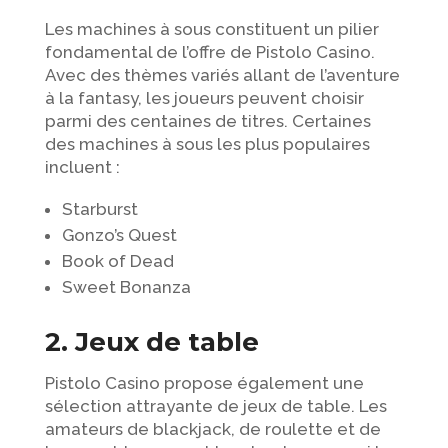
Les machines à sous constituent un pilier
fondamental de l’offre de Pistolo Casino.
Avec des thèmes variés allant de l’aventure
à la fantasy, les joueurs peuvent choisir
parmi des centaines de titres. Certaines
des machines à sous les plus populaires
incluent :
Starburst
Gonzo’s Quest
Book of Dead
Sweet Bonanza
2. Jeux de table
Pistolo Casino propose également une
sélection attrayante de jeux de table. Les
amateurs de blackjack, de roulette et de