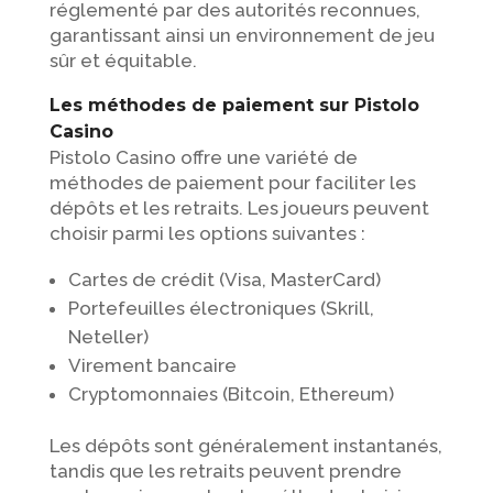
réglementé par des autorités reconnues,
garantissant ainsi un environnement de jeu
sûr et équitable.
Les méthodes de paiement sur Pistolo
Casino
Pistolo Casino offre une variété de
méthodes de paiement pour faciliter les
dépôts et les retraits. Les joueurs peuvent
choisir parmi les options suivantes :
Cartes de crédit (Visa, MasterCard)
Portefeuilles électroniques (Skrill,
Neteller)
Virement bancaire
Cryptomonnaies (Bitcoin, Ethereum)
Les dépôts sont généralement instantanés,
tandis que les retraits peuvent prendre