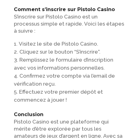
Comment s’inscrire sur Pistolo Casino
S’inscrire sur Pistolo Casino est un
processus simple et rapide. Voici les étapes
à suivre :
Visitez le site de Pistolo Casino.
Cliquez sur le bouton “S’inscrire”.
Remplissez le formulaire d’inscription
avec vos informations personnelles.
Confirmez votre compte via l’email de
vérification reçu.
Effectuez votre premier dépôt et
commencez à jouer !
Conclusion
Pistolo Casino est une plateforme qui
mérite d’être explorée par tous les
amateurs de jeux d’argent en ligne. Avec sa