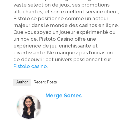
vaste sélection de jeux, ses promotions
alléchantes, et son excellent service client,
Pistolo se positionne comme un acteur
majeur dans le monde des casinos en ligne.
Que vous soyez un joueur expérimenté ou
un novice, Pistolo Casino offre une
expérience de jeu enrichissante et
divertissante. Ne manquez pas l’occasion
de découvrir cet univers passionnant sur
Pistolo casino
.
Author
Recent Posts
Merge Somes