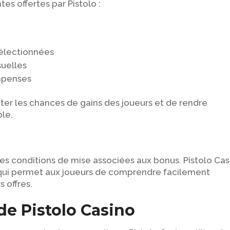
s offertes par Pistolo :
sélectionnées
uelles
mpenses
r les chances de gains des joueurs et de rendre
ble.
 les conditions de mise associées aux bonus. Pistolo Ca
e qui permet aux joueurs de comprendre facilement
s offres.
 de Pistolo Casino