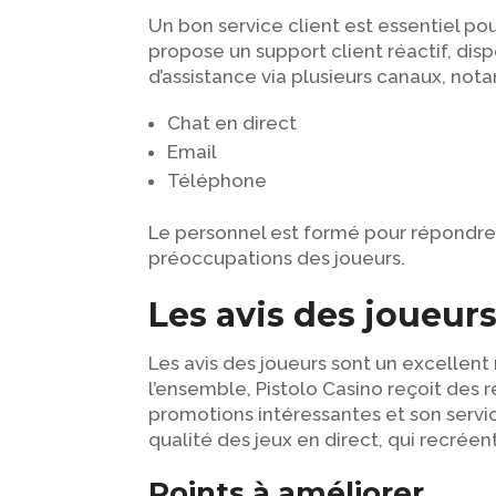
Un bon service client est essentiel po
propose un support client réactif, dis
d’assistance via plusieurs canaux, not
Chat en direct
Email
Téléphone
Le personnel est formé pour répondre
préoccupations des joueurs.
Les avis des joueurs
Les avis des joueurs sont un excellent 
l’ensemble, Pistolo Casino reçoit des r
promotions intéressantes et son servic
qualité des jeux en direct, qui recréen
Points à améliorer