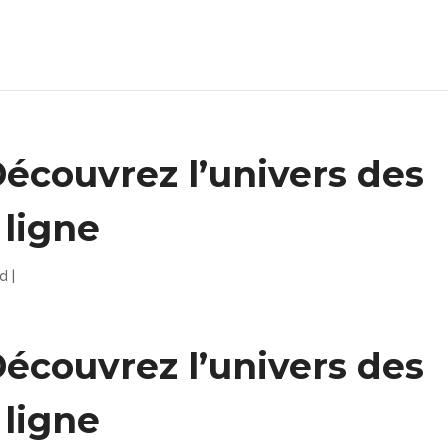
 Découvrez l’univers des
 ligne
ed
|
 Découvrez l’univers des
 ligne