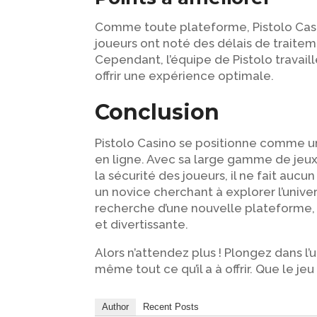
Comme toute plateforme, Pistolo Casi
joueurs ont noté des délais de traiteme
Cependant, l’équipe de Pistolo travail
offrir une expérience optimale.
Conclusion
Pistolo Casino se positionne comme un
en ligne. Avec sa large gamme de je
la sécurité des joueurs, il ne fait auc
un novice cherchant à explorer l’unive
recherche d’une nouvelle plateforme, 
et divertissante.
Alors n’attendez plus ! Plongez dans l
même tout ce qu’il a à offrir. Que le j
Author
Recent Posts