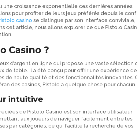
u une croissance exponentielle ces dernières années,
ions pour profiter de leurs jeux préférés depuis le conf
Pistolo casino
se distingue par son interface conviviale,
ans cet article, nous allons explorer ce que Pistolo Casi
ntion.
lo Casino ?
jeux d’argent en ligne qui propose une vaste sélection 
x de table. Il a été conçu pour offrir une expérience de
es de haute qualité et des fonctionnalités innovantes.
éran des casinos, Pistolo a quelque chose pour chacun.
r intuitive
réciées de Pistolo Casino est son interface utilisateur
ermettant aux joueurs de naviguer facilement entre les
ssés par catégories, ce qui facilite la recherche de vos