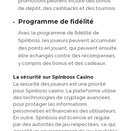
promotions peuvent inclure des bonus
de dépôt, des cashbacks et des tournois.
Programme de fidélité
Avec le programme de fidélité de
Spinboss, les joueurs peuvent accumuler
des points en jouant, qui peuvent ensuite
être échangés contre des récompenses,
y compris des bonus et des cadeaux.
La sécurité sur Spinboss Casino
La sécurité des joueurs est une priorité
pour Spinboss casino. La plateforme utilise
des technologies de cryptage avancées
pour protéger les informations
personnelles et financières des utilisateurs.
En outre, Spinboss est licencié et régulé
par des autorités de jeu respectées, ce qui