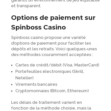
garantit un environnement de jeu équitable
et transparent.
Options de paiement sur
Spinboss Casino
Spinboss casino propose une variété
d’options de paiement pour faciliter les
dépôts et les retraits. Voici quelques-unes
des méthodes couramment acceptées :
Cartes de crédit/débit (Visa, MasterCard)
Portefeuilles électroniques (Skrill,
Neteller)
Virements bancaires
Cryptomonnaies (Bitcoin, Ethereum)
Les délais de traitement varient en
fonction de la méthode choisie, mais la