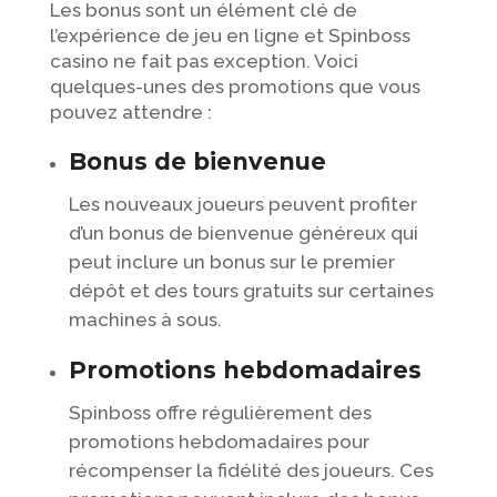
Les bonus sont un élément clé de
l’expérience de jeu en ligne et Spinboss
casino ne fait pas exception. Voici
quelques-unes des promotions que vous
pouvez attendre :
Bonus de bienvenue
Les nouveaux joueurs peuvent profiter
d’un bonus de bienvenue généreux qui
peut inclure un bonus sur le premier
dépôt et des tours gratuits sur certaines
machines à sous.
Promotions hebdomadaires
Spinboss offre régulièrement des
promotions hebdomadaires pour
récompenser la fidélité des joueurs. Ces