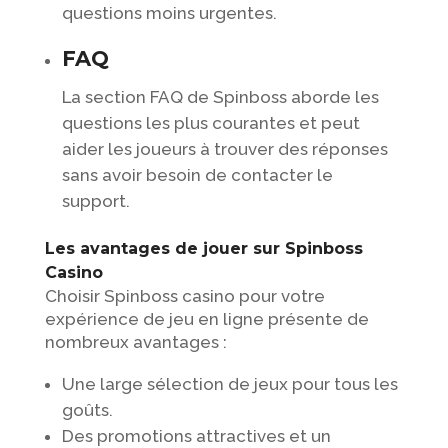
questions moins urgentes.
FAQ
La section FAQ de Spinboss aborde les
questions les plus courantes et peut
aider les joueurs à trouver des réponses
sans avoir besoin de contacter le
support.
Les avantages de jouer sur Spinboss
Casino
Choisir Spinboss casino pour votre
expérience de jeu en ligne présente de
nombreux avantages :
Une large sélection de jeux pour tous les
goûts.
Des promotions attractives et un