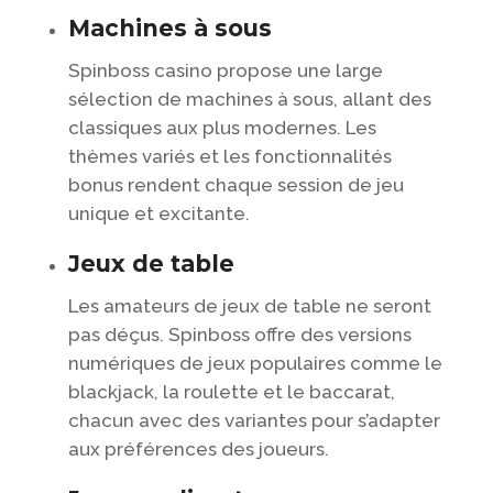
Machines à sous
Spinboss casino propose une large
sélection de machines à sous, allant des
classiques aux plus modernes. Les
thèmes variés et les fonctionnalités
bonus rendent chaque session de jeu
unique et excitante.
Jeux de table
Les amateurs de jeux de table ne seront
pas déçus. Spinboss offre des versions
numériques de jeux populaires comme le
blackjack, la roulette et le baccarat,
chacun avec des variantes pour s’adapter
aux préférences des joueurs.